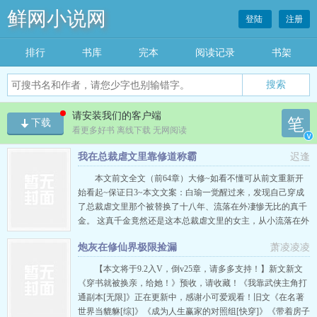
鲜网小说网
登陆
注册
排行
书库
完本
阅读记录
书架
搜索
请安装我们的客户端
笔
下载
看更多好书 离线下载 无网阅读
v
我在总裁虐文里靠修道称霸
迟逢
本文前文全文（前64章）大修~如看不懂可从前文重新开
始看起~保证日3~本文文案：白瑜一觉醒过来，发现自己穿成
了总裁虐文里那个被替换了十八年、流落在外凄惨无比的真千
金。 这真千金竟然还是这本总裁虐文里的女主，从小流落在外
孤苦无依就不说了，回来了还要被那个狗总裁挖心挖肝的虐，
炮灰在修仙界极限捡漏
萧凌凌凌
就连大结局都是得了癌症凄惨而死。 面对剧情，白
瑜：······我可去你的吧！ 她堂堂一代天师传人，修善恶
【本文将于9.2入V，倒v25章，请多多支持！】新文新文
道，注定要惩…
《穿书就被换亲，给她！》预收，请收藏！《我靠武侠主角打
通副本[无限]》正在更新中，感谢小可爱观看！旧文《在名著
世界当貔貅[综]》《成为人生赢家的对照组[快穿]》《带着房子