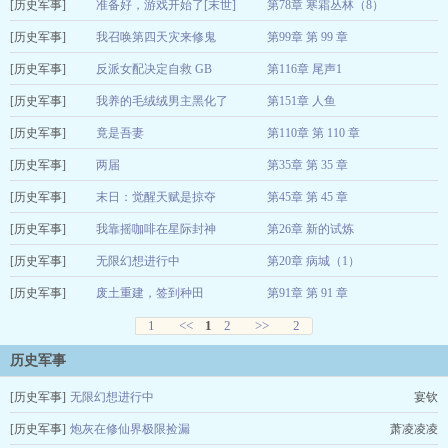
[历史军事]
暴走狸花猫
准备好，游戏开始了[末世]
第78章 寒霜丛林（8）
2024-12-16
[历史军事]
柚前
我召唤第四天灾来修鬼
第99章 第 99 章
2024-12-13
[历史军事]
天选之人
反派女配决定自救 GB
第116章 尾声1
2024-12-04
[历史军事]
奋斗咸鱼
我养的毛绒绒男主黑化了
第151章 人鱼
2024-12-03
[历史军事]
檀香染竹
竟是吾妻
第110章 第 110 章
2024-10-26
[历史军事]
张不一
两届
第35章 第 35 章
2024-10-14
[历史军事]
三五月明
末日：觉醒天赋是掠夺
第45章 第 45 章
2024-09-26
[历史军事]
云雪青
我靠摇咖啡在星际封神
第26章 新的试炼
2024-09-26
[历史军事]
小栗籽
无限幻想进行中
第20章 病城（1）
2024-09-26
[历史军事]
宴钦
废土重建，签到种田
第91章 第 91 章
2024-09-25
巫马南下
1
<<
1
2
>>
2
2024-09-25
历史军事
[历史军事]
无限幻想进行中
宴钦
[历史军事]
炮灰在修仙界极限捡漏
萧凌凌凌