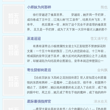
穿了,可我黑户啊[快穿]》已完结！ 许茴是个炮灰，一家人用生
小师妹为何那样
熊也
命衬托女主的好运和高贵。 穿越后，炮灰体质依旧顽固，
好不容易找到的躯体也能被穿书女抢走，只能在废材五灵根的
徐行穿越进了修真世界。 穿越前，她开局一手烂牌，
炮灰…
成功卷成了王中王，江湖人称“打工皇帝”，结果天外飞车，不
幸卒。 然后重来一世，来到了这个完全不讲道理的修真世
界。 且又是一手烂牌，成为了天下第一大宗中最讨人嫌的那个
小师妹。 徐行：…… 她真的已经精疲力尽，斗不动
巫道迢迢
雪又满平芜
了.jpg 所以，她决定要低调。她决定要躺平。她不会引起
任何人的注意，从此过着混吃等死学术废物幸福又平淡的一生
有勇有谋带点小狐狸属性女道士X正直聪慧不禁撩探花郎
—— 所以她睁眼时…
文案：一个五十年前的预言，三代人的悲剧命运。十三年前，
维咸国的皇帝沉迷于巫术，极力反对此风的楚国公之子上疏批
评，却被诬陷为勾结巫师企图篡位。皇帝本就忌惮楚国公一
家，闻言大怒，将其与一众巫师下狱，楚国公之子成为禁巫令
寄生阴郁剑君后
金钩飘
之下被残害第一人。十三年后，京城一官员的离奇死亡让这件
尘封的往事重新展示在大众眼前，往日的真相也渐渐揭开，而
【合欢宗妖女 X高岭之花别扭剑君】世人皆知昆仑剑君最
这得益于两个似乎与此案毫不…
恨的东西有两样，一是魔种，二是合欢宗。很不幸，初茵两个
都占了。活着时，她以他未婚妻的名义进入了合欢宗，成了他
的眼中钉。死之后，她又成了寄生于他的魔种，成了他的肉中
刺。郁九如发现，此女如传闻一般贪得无厌、满口谎言、水性
星际最强指挥官
泽水在天
杨花。故而杀她之时，不曾手软。面对她的哀求，他冷漠
道：“你不该强占婚约，死后更不该缠上我。”这样的魔，即便
—希望大家会喜欢这本书！点个收藏比心心！—【热血群