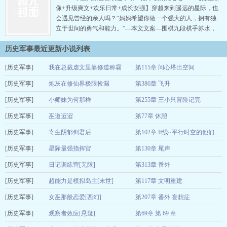
死了，那也是造福苍生。发…
像+升级爽文+欢乐日常+成长女强】穿越来到遥远的星际，也
会遇见曾经的亲人吗？“妈妈希望你做一个强大的人，拥有独
立于世间的勇气和能力。”—本文文案—围棋九段棋手苏水，
因为吃错父亲研发的药物而意外穿越，变成了一名星际孤女。
历史军事最近更新小说列表
不仅无父无母，还无名无姓。苏水看着录取通知书上名字那栏
的一个“666”的编号，贫民窟出生的孩子不配拥有姓名？捡了几
[历史军事]
我在总裁虐文里靠修道称霸
第115章 问心塔出空间
天破烂后，意外发…
[历史军事]
迟逢
炮灰在修仙界极限捡漏
第386章 飞升
2025-11-30
[历史军事]
萧凌凌凌
小师妹为何那样
第255章 三小只冒险记完
2025-09-19
[历史军事]
熊也
巫道迢迢
第77章 休憩
2025-07-13
[历史军事]
雪又满平芜
寄生阴郁剑君后
2025-02-08
第102章 If线~平行时空的他们（四）
[历史军事]
金钩飘
星际最强指挥官
第130章 尾声
2025-02-06
[历史军事]
泽水在天
日记训练营[无限]
第313章 番外
2025-02-05
[历史军事]
黑白双拼
超能力是模拟岛主[末世]
第117章 文明重建
2025-01-12
[历史军事]
清供
女巫那般恋爱[西幻]
第207章 番外 妄想症
2024-12-31
[历史军事]
ashtray
观察者效应[悬疑]
第69章 第 69 章
2024-12-19