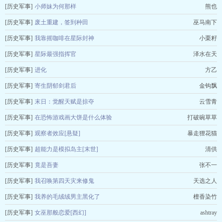
[历史军事]
小师妹为何那样
熊也
[历史军事]
废土重建，签到种田
巫马南下
[历史军事]
我靠摇咖啡在星际封神
小栗籽
[历史军事]
星际最强指挥官
泽水在天
[历史军事]
进化
方乙
[历史军事]
寄生阴郁剑君后
金钩飘
[历史军事]
末日：觉醒天赋是掠夺
云雪青
[历史军事]
在恐怖游戏画大饼是什么体验
打破碗草草
[历史军事]
观察者效应[悬疑]
暴走狸花猫
[历史军事]
超能力是模拟岛主[末世]
清供
[历史军事]
竟是吾妻
张不一
[历史军事]
我召唤第四天灾来修鬼
天选之人
[历史军事]
我养的毛绒绒男主黑化了
檀香染竹
[历史军事]
女巫那般恋爱[西幻]
ashtray