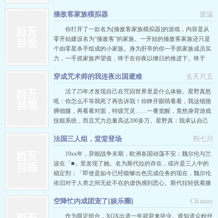
开局=真假千金in禅院，陷入兄弟拉扯的你无法脱身！“哥哥就
揍敌客家族模拟器
逆温
是哥哥啊哥哥是不可以成为未婚夫的！”■你+灵能开局=特级忍
人in调味市，每天都在约束异能者好累人！“靠谱的成年男性多
你打开了一款名为[揍敌客家族模拟器]的游戏，内容是从
多益善…
零开始建设名为“揍敌客”的家族。一开始的揍敌客家族还只是
个由零星杀手组成的小家族。身为肝帝的你一手抓家族成员实
力，一手抓家族声望值，终于在你夜以继日的推进下。终于
——揍敌客家族获得了[世界第一杀手家族]的称号。此时游戏
穿成咒术师的我连夜出国避难
去天尺五
世界内的时间已经来到几十代后，逐渐感觉到乏味的你安装了
一个名为[丰饶赐予]的mod，致力于将揍敌客家族打造成不仅
活了25年才发现自己在咒回世界里是什么体验。星野真怒
在杀手行业，甚至…
吼：你怎么不等我死了再告诉我！你睁开眼睛看看，我这细胳
膊细腿，再看看对面，特级咒灵……一番觉醒，竟然身背游戏
技能系统，而且咒力总量高达200多万。星野真：我承认自己
刚刚说话声音大了点……结果开局就被反派头子注意到。星野
法国三人组，堂堂登场
荆七川
真拿起拖鞋：是不是欠揍，啊？算了，老娘不玩了，直接移民
马来西亚。五条悟挖挖耳朵：刚刚好像听到谁在发表叛逆言
19xx年，异能战争末期，欧洲各国动荡不安；魏尔伦与兰
论，不会是星野号特快列…
波在「■」里发现了她。名为斯代拉的存在，或许是三人中的
稳定剂；「即使是如今已经能够出色完成任务的现在，魏尔伦
依旧对于人类之间无处不在的虚伪感到恶心。斯代拉轻抚着膝
上少年人金色的长发。“但是他们不是我们的家人哦？不是家
空降忙内成团宠了[娱乐圈]
CKuuuy
人的话，我们没有必要去在意他们的想法吧。”她的嗓音轻
柔，就像是在孩童睡前为他讲故事一样温和：“保罗哥哥像个
作为限定组合，XOX出道一年就迎来毕业。谁知道众粉丝