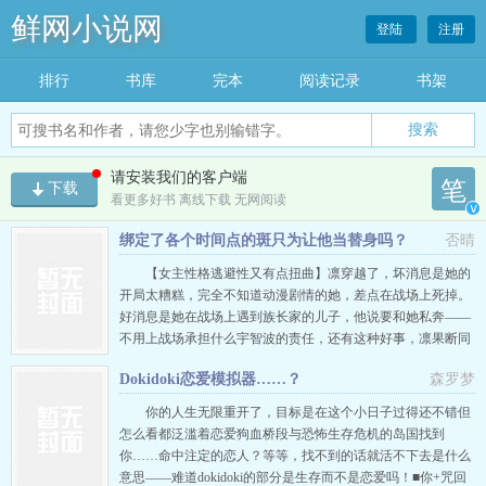
鲜网小说网
登陆
注册
排行
书库
完本
阅读记录
书架
搜索
请安装我们的客户端
笔
下载
看更多好书 离线下载 无网阅读
v
绑定了各个时间点的斑只为让他当替身吗？
否晴
【女主性格逃避性又有点扭曲】凛穿越了，坏消息是她的
开局太糟糕，完全不知道动漫剧情的她，差点在战场上死掉。
好消息是她在战场上遇到族长家的儿子，他说要和她私奔——
不用上战场承担什么宇智波的责任，还有这种好事，凛果断同
意，原本以为自己能够这么过到死，直到被觊觎血继忍者的追
Dokidoki恋爱模拟器……？
森罗梦
着杀并捅穿胸膛。凛以为自己就要结束这平平无奇的一生时，
族长家的儿子也就是她的现任恋人用以命换命的方式奶了她一
你的人生无限重开了，目标是在这个小日子过得还不错但
口，还附赠给她一套足以保…
怎么看都泛滥着恋爱狗血桥段与恐怖生存危机的岛国找到
你……命中注定的恋人？等等，找不到的话就活不下去是什么
意思——难道dokidoki的部分是生存而不是恋爱吗！■你+咒回