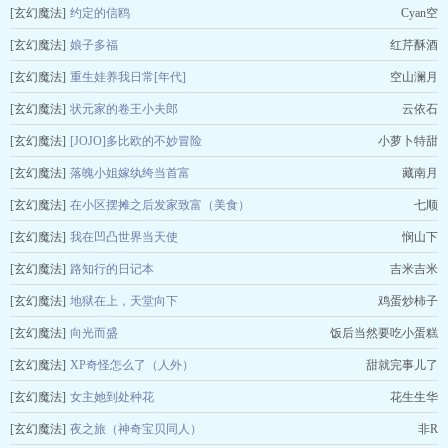
[玄幻魔法]
约定的信鸥
Cyan空
[玄幻魔法]
娘子多福
红芹酥酒
[玄幻魔法]
重生娃养我日常[年代]
空山澜月
[玄幻魔法]
状元家的卷王小夫郎
云依石
[玄幻魔法]
[JOJO]多比欧的不妙冒险
小萝卜特甜
[玄幻魔法]
落魄小姐嫁纨绔当首富
藏南月
[玄幻魔法]
在小区摆摊之后发家致富（美食）
七顺
[玄幻魔法]
我在凹凸世界当天使
悯山下
[玄幻魔法]
路知行的日记本
吉米吉米
[玄幻魔法]
地狱在上，天堂向下
鸡蛋炒柿子
[玄幻魔法]
向光而盛
饭后当然要吃小蛋糕
[玄幻魔法]
XP奇怪怎么了（人外）
甜就完事儿了
[玄幻魔法]
女主她到处种花
花生生华
[玄幻魔法]
夜之旅（神奇宝贝同人）
非R