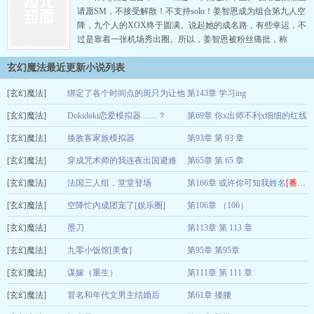
小孩子一样，想让所有人…
请愿SM，不接受解散！不支持solo！姜智恩成为组合第九人空
降，九个人的XOX终于圆满。说起她的成名路，有些幸运，不
过是靠着一张机场秀出圈。所以，姜智恩被粉丝痛批，称
为“三无爱豆”——没颜值，没歌喉，没舞技。谁知道，新专辑
玄幻魔法最近更新小说列表
宣传片一出，所有人都噤声了。门面！音神！舞担！全都能扛
得住！姜智恩表示：当爱豆，so easy。直到在金钟沄家宅附近
[玄幻魔法]
绑定了各个时间点的斑只为让他
第143章 学习ing
的私图曝…
[玄幻魔法]
当替身吗？
Dokidoki恋爱模拟器……？
第69章 你x出师不利x细细的红线
否晴
2026-08-10
[玄幻魔法]
森罗梦
揍敌客家族模拟器
第93章 第 93 章
2026-08-10
[玄幻魔法]
逆温
穿成咒术师的我连夜出国避难
第65章 第 65 章
2026-08-10
[玄幻魔法]
去天尺五
法国三人组，堂堂登场
第166章 或许你可知我姓名
2026-08-10
[番外]
[玄幻魔法]
荆七川
空降忙内成团宠了[娱乐圈]
第106章 （106）
2026-08-10
[玄幻魔法]
CKuuuy
墨刀
第113章 第 113 章
2026-08-10
[玄幻魔法]
料不言
九零小饭馆[美食]
第95章 第95章
2026-08-10
[玄幻魔法]
春风笑我
谋嫁（重生）
第111章 第 111 章
2026-08-10
[玄幻魔法]
王知了
冒名和年代文男主结婚后
第61章 搂腰
2026-08-10