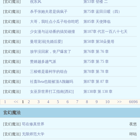
[玄幻魔法]
眉夭夭
祝东风
第53章 登楼 二
2026-08-10
[玄幻魔法]
毕攸
杀手张她夫君是病疯子
第75章 蓝田日暖（四）
2026-08-10
[玄幻魔法]
松月与猫
大哥，我吐点小瓜子给你吃吧
第85章 天使降临
2026-08-10
[玄幻魔法]
须舟
少女漫与运动番的搞笑碰撞
第187章 代言一百八十七天
2026-08-10
[玄幻魔法]
糖浆细胞
曼塔宠溺[先婚后爱]
第58章 第58朵曼塔
2026-08-10
[玄幻魔法]
予春半捧雪
放学没回家，丧尸爆发了
第76章 第 76 章
2026-08-10
[玄幻魔法]
竹影镜月
赘婿越多越气派
第75章 第 75 章
2026-08-10
[玄幻魔法]
王小周
三棱锥是最柯学的组合
第78章 第 78 章
2026-08-10
[玄幻魔法]
墨黎初
社畜Beta也能被顶A觊觎吗
第87章 第 87 章
2026-08-10
[玄幻魔法]
咕噜响
女巫异世界打工指南[西幻]
第138章 第 138 章
2026-08-10
1
<<
土金水
1
2
3
4
5
6
7
8
9
10
>>
2026-08-10
6696
玄幻魔法
[玄幻魔法]
苟在修真世界
夜悠
[玄幻魔法]
无限师范大学
咩咕