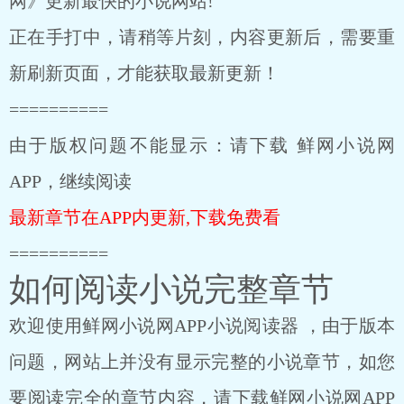
网》更新最快的小说网站!
正在手打中，请稍等片刻，内容更新后，需要重
新刷新页面，才能获取最新更新！
==========
由于版权问题不能显示：请下载 鲜网小说网
APP，继续阅读
最新章节在APP内更新,下载免费看
==========
如何阅读小说完整章节
欢迎使用鲜网小说网APP小说阅读器 ，由于版本
问题，网站上并没有显示完整的小说章节，如您
要阅读完全的章节内容，请下载鲜网小说网APP